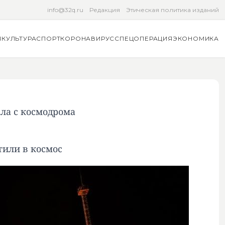
info@32q.ru
Редакция
Этическая политика изданий
Я
КУЛЬТУРА
СПОРТ
КОРОНАВИРУС
СПЕЦОПЕРАЦИЯ
ЭКОНОМИКА
ала с космодрома
тили в космос