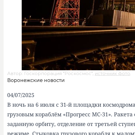
Автор: Госкорпорация "Роскосмос",
источник фото
.
Воронежские новости
04/07/2025
В ночь на 6 июля с 31-й площадки космодром
грузовым кораблём «Прогресс МС-31». Ракета
заданную орбиту, отделение от третьей ступ
режиме. Стыковка грузового корабля к малом