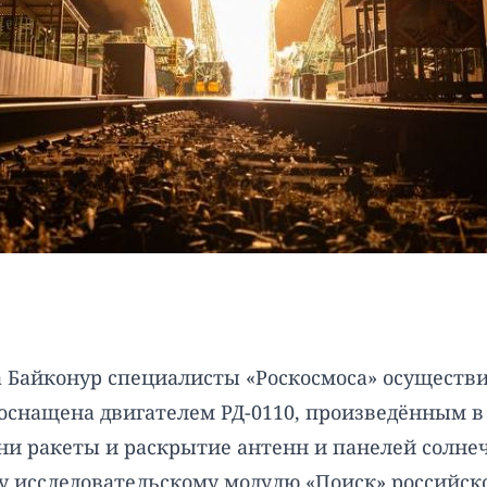
а Байконур специалисты «Роскосмоса» осуществил
 оснащена двигателем РД-0110, произведённым в
ени ракеты и раскрытие антенн и панелей солн
у исследовательскому модулю «Поиск» российско