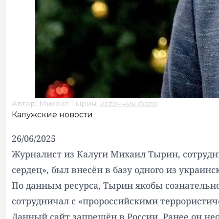
Автор: Михаил Тырин,
источник фото
.
Калужские новости
26/06/2025
Журналист из Калуги Михаил Тырин, сотрудн
сердец», был внесён в базу одного из украин
По данным ресурса, Тырин якобы сознательно
сотрудничал с «пророссийскими террористич
Данный сайт запрещён в России. Ранее он н