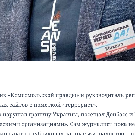
ик «Комсомольской правды» и руководитель рег
ских сайтов с пометкой «террорист».
 нарушал границу Украины, посещал Донбасс и 
ескими организациями». Сам журналист пока н
еоднократно публиковал данные журналистов, по