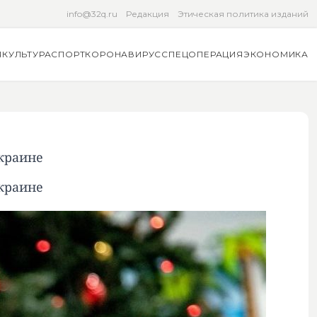
info@32q.ru
Редакция
Этическая политика изданий
Я
КУЛЬТУРА
СПОРТ
КОРОНАВИРУС
СПЕЦОПЕРАЦИЯ
ЭКОНОМИКА
краине
краине