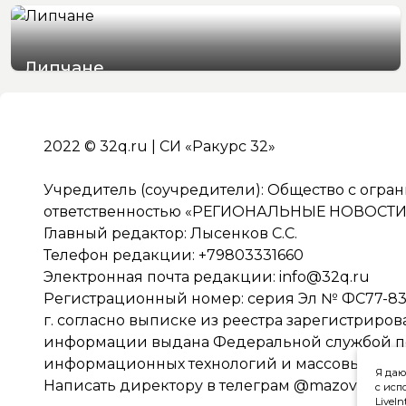
Липчане
05/08/2026 19:51
2022 © 32q.ru | СИ «Ракурс 32»
Учредитель (соучредители): Общество с огра
ответственностью «РЕГИОНАЛЬНЫЕ НОВОСТИ» 
Главный редактор: Лысенков С.С.
Телефон редакции: +79803331660
Электронная почта редакции:
info@32q.ru
Регистрационный номер: серия Эл № ФС77-838
г. согласно выписке из реестра зарегистриро
информации выдана Федеральной службой по 
информационных технологий и массовых ко
Я даю
Написать директору в телеграм
@mazov
с исп
LiveIn