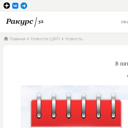
ОБ
Главная
Новости ЦФО
Новость
В пя