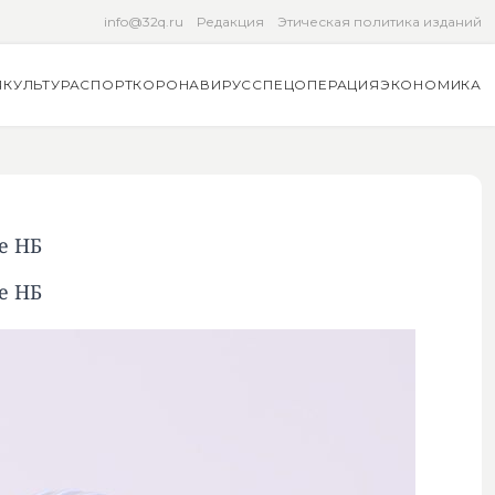
info@32q.ru
Редакция
Этическая политика изданий
Я
КУЛЬТУРА
СПОРТ
КОРОНАВИРУС
СПЕЦОПЕРАЦИЯ
ЭКОНОМИКА
е НБ
е НБ