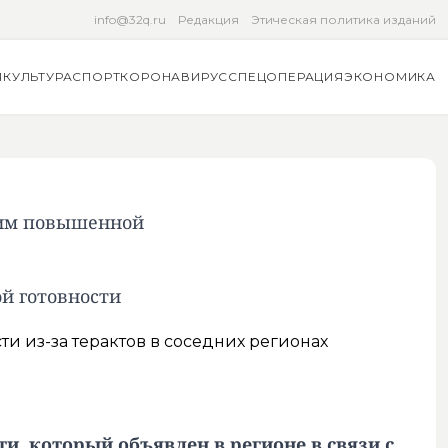
info@32q.ru
Редакция
Этическая политика изданий
Я
КУЛЬТУРА
СПОРТ
КОРОНАВИРУС
СПЕЦОПЕРАЦИЯ
ЭКОНОМИКА
жим повышенной
й готовности
, который объявлен в регионе в связи с