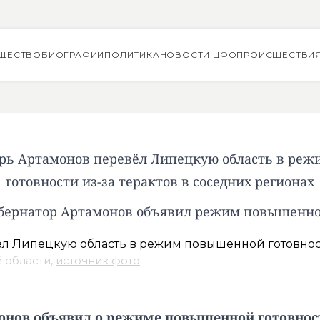
ЩЕСТВО
БИОГРАФИИ
ПОЛИТИКА
НОВОСТИ ЦФО
ПРОИСШЕСТВИ
орь Артамонов перевёл Липецкую область в ре
готовности из-за терактов в соседних регионах
бернатор Артамонов объявил режим повышенно
 области,
источник фото
.
нов объявил о режиме повышенной готовности