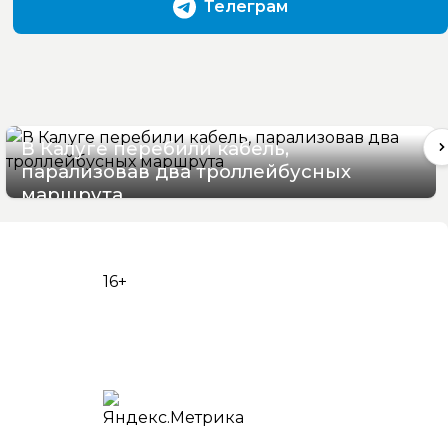
Телеграм
В Калуге перебили кабель,
парализовав два троллейбусных
маршрута
06/08/2026 16:06
16+