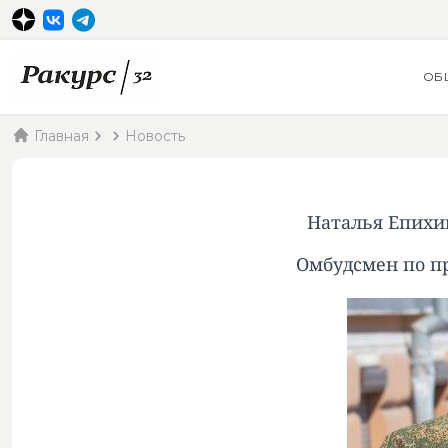
ОБ
Главная
Новость
Наталья Епихин
Омбудсмен по пр