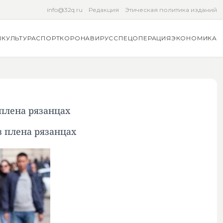
info@32q.ru
Редакция
Этическая политика изданий
Я
КУЛЬТУРА
СПОРТ
КОРОНАВИРУС
СПЕЦОПЕРАЦИЯ
ЭКОНОМИКА
 плена рязанцах
з плена рязанцах