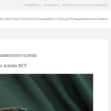
info@32q.ru
Редакция
Этическая политика изданий
Я
КУЛЬТУРА
СПОРТ
КОРОНАВИРУС
СПЕЦОПЕРАЦИЯ
ЭКОНОМИКА
раинского плена
з плена ВСУ