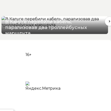
В Калуге перебили кабель,
парализовав два троллейбусных
маршрута
06/08/2026 16:06
16+