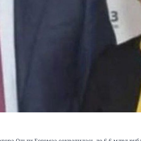
атора
Ольги Богомаз
сократилась до 6,6 млрд руб