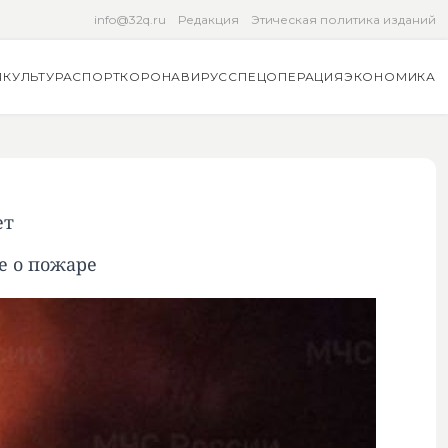
info@32q.ru
Редакция
Этическая политика изданий
Я
КУЛЬТУРА
СПОРТ
КОРОНАВИРУС
СПЕЦОПЕРАЦИЯ
ЭКОНОМИКА
ет
е о пожаре