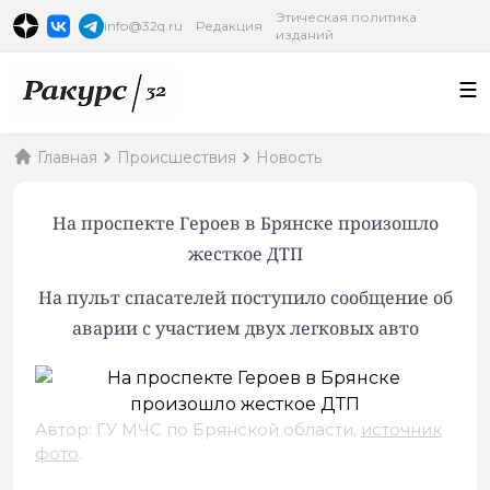
Этическая политика
info@32q.ru
Редакция
изданий
Главная
Происшествия
Новость
На проспекте Героев в Брянске произошло
жесткое ДТП
На пульт спасателей поступило сообщение об
аварии с участием двух легковых авто
Автор: ГУ МЧС по Брянской области,
источник
фото
.