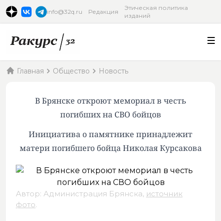
Этическая политика
info@32q.ru
Редакция
изданий
Главная
Общество
Новость
В Брянске откроют мемориал в честь
погибших на СВО бойцов
Инициатива о памятнике принадлежит
матери погибшего бойца Николая Курсакова
Автор: Администрация Брянска,
источник
фото
.